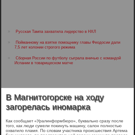
Русская Тампа захватила лидерство в НХЛ
Пойманному на взятке помощнику главы Феодосии дали
7,5 лет колонии строгого режима
Сборная России по футболу сыграла вничью с командой
Испании в товарищеском матче
В Магнитогорске на ходу
загорелась иномарка
Как сообщает «Уралинформбюро», буквально сразу после
того, как люди сумели покинуть машину, салон полностью
охватило пламя. По словам участника происшествия Артема