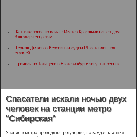
Кот-тяжеловес по кличке Мистер Красавчик нашел дом
благодаря соцсетям
Герман Дьяконов Верховным судом РТ оставлен под
стражей
Трамваи по Татищева в Екатеринбурге запустят осенью
Спасатели искали ночью двух
человек на станции метро
"Сибирская"
Учения в метро проводятся регулярно, но каждая станция