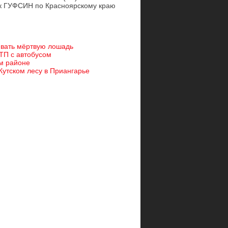
ик ГУФСИН по Красноярскому краю
ивать мёртвую лошадь
ТП с автобусом
ом районе
утском лесу в Приангарье