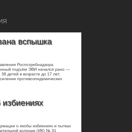
ИЯ
вана вспышка
правления Роспотребнадзора
езонный подъём ЭВИ начался рано —
38 детей в возрасте до 17 лет.
усилении противоэпидемических
 избиениях
рмации о якобы избиениях и пытках
ительной колонии (ИК) № 31