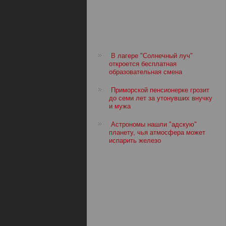
В лагере "Солнечный луч"
откроется бесплатная
образовательная смена
Приморской пенсионерке грозит
до семи лет за утонувших внучку
и мужа
Астрономы нашли "адскую"
планету, чья атмосфера может
испарить железо