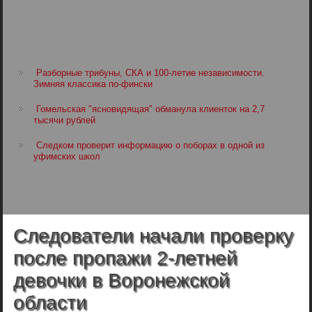
Разборные трибуны, СКА и 100-летие независимости.
Зимняя классика по-фински
Гомельская "ясновидящая" обманула клиенток на 2,7
тысячи рублей
Следком проверит информацию о поборах в одной из
уфимских школ
Следователи начали проверку
после пропажи 2-летней
девочки в Воронежской
области