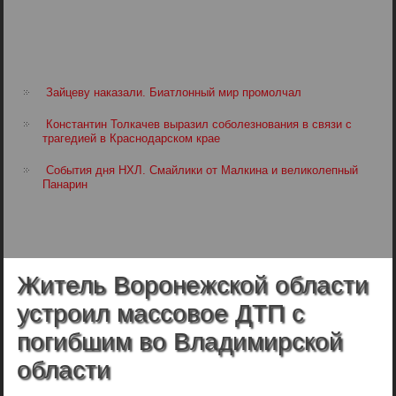
Зайцеву наказали. Биатлонный мир промолчал
Константин Толкачев выразил соболезнования в связи с
трагедией в Краснодарском крае
События дня НХЛ. Смайлики от Малкина и великолепный
Панарин
Житель Воронежской области
устроил массовое ДТП с
погибшим во Владимирской
области