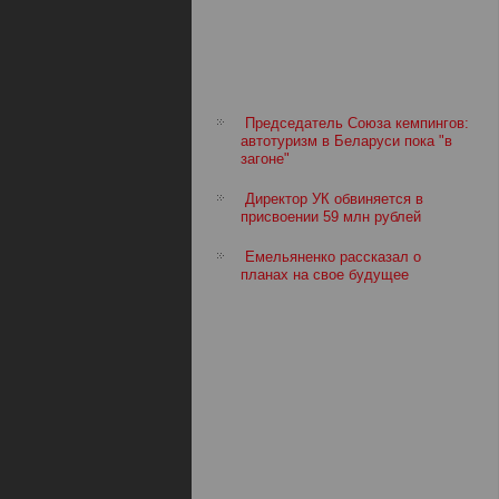
Председатель Союза кемпингов:
автотуризм в Беларуси пока "в
загоне"
Директор УК обвиняется в
присвоении 59 млн рублей
Емельяненко рассказал о
планах на свое будущее