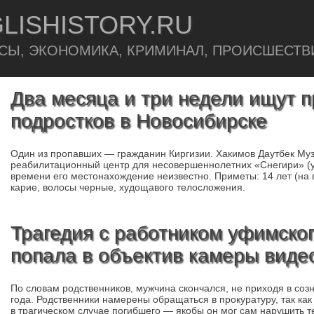
LISHISTORY.RU
СЫ, ЭКОНОМИКА, КРИМИНАЛ, ПРОИСШЕСТВ
Два месяца и три недели ищут 
подростков в Новосибирске
Один из пропавших — гражданин Киргизии. Хакимов Даутбек Му
реабилитационный центр для несовершеннолетних «Снегири» (ул
времени его местонахождение неизвестно. Приметы: 14 лет (на ви
карие, волосы черные, худощавого телосложения.
Трагедия с работником уфимско
попала в объектив камеры вид
По словам родственников, мужчина скончался, не приходя в соз
года. Родственники намерены обращаться в прокуратуру, так как
в трагическом случае погибшего — якобы он мог сам нарушить т