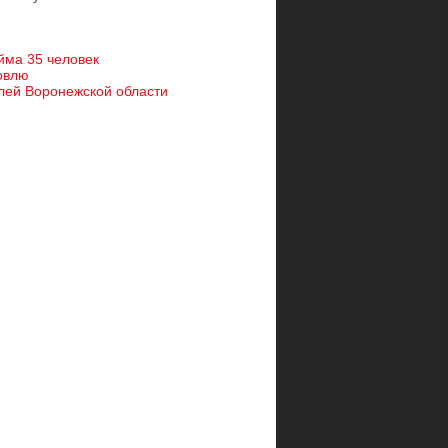
йма 35 человек
говлю
елей Воронежской области