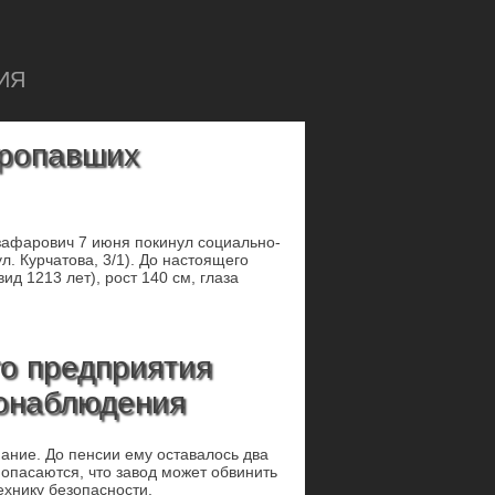
ИЯ
пропавших
зафарович 7 июня покинул социально-
. Курчатова, 3/1). До настоящего
д 1213 лет), рост 140 см, глаза
го предприятия
еонаблюдения
нание. До пенсии ему оставалось два
 опасаются, что завод может обвинить
ехнику безопасности.