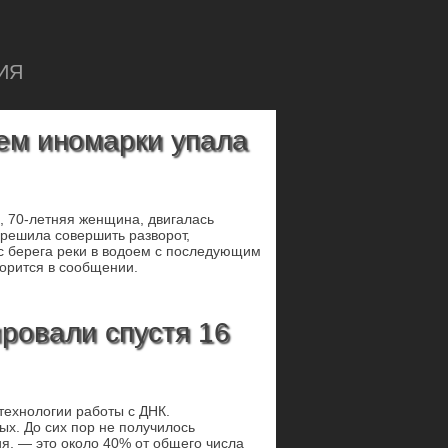
ИЯ
ем иномарки упала
e, 70-летняя женщина, двигалась
 решила совершить разворот,
 с берега реки в водоем с последующим
орится в сообщении.
ровали спустя 16
технологии работы с ДНК.
ых. До сих пор не получилось
я, — это около 40% от общего числа