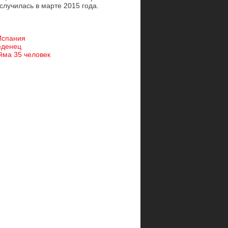
случилась в марте 2015 года.
Испания
еденец
йма 35 человек