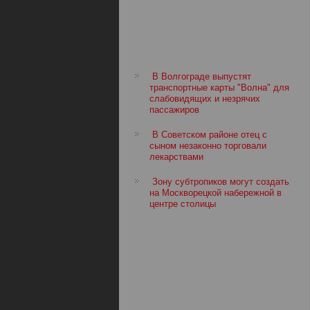
В Волгограде выпустят
транспортные карты "Волна" для
слабовидящих и незрячих
пассажиров
В Советском районе отец с
сыном незаконно торговали
лекарствами
Зону субтропиков могут создать
на Москворецкой набережной в
центре столицы