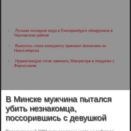
Лучшая холодная вода в Екатеринбурге обнаружена в
Чкаловском районе
Выколоть глаза конкуренту приказал бизнесмен из
Новосибирска
Нурмагомедов готов заменить Макгрегора в поединке с
Фергюсоном
В Минске мужчина пытался
убить незнакомца,
поссорившись с девушкой