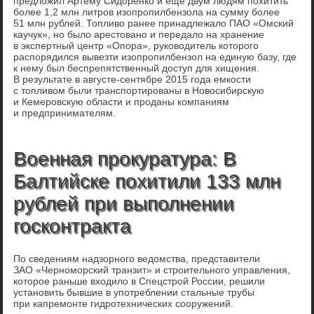
предложил Артему Сидоренко и еще двум людям похитить
более 1,2 млн литров изопропилбензола на сумму более
51 млн рублей. Топливо ранее принадлежало ПАО «Омский
каучук», но было арестовано и передало на хранение
в экспертный центр «Опора», руководитель которого
распорядился вывезти изопропилбензол на единую базу, где
к нему был беспрепятственный доступ для хищения.
В результате в августе-сентябре 2015 года емкости
с топливом были транспортированы в Новосибирскую
и Кемеровскую области и проданы компаниям
и предпринимателям.
Военная прокуратура: В
Балтийске похитили 133 млн
рублей при выполнении
госконтракта
По сведениям надзорного ведомства, представители
ЗАО «Черноморский транзит» и строительного управления,
которое раньше входило в Спецстрой России, решили
установить бывшие в употреблении стальные трубы
при капремонте гидротехнических сооружений.