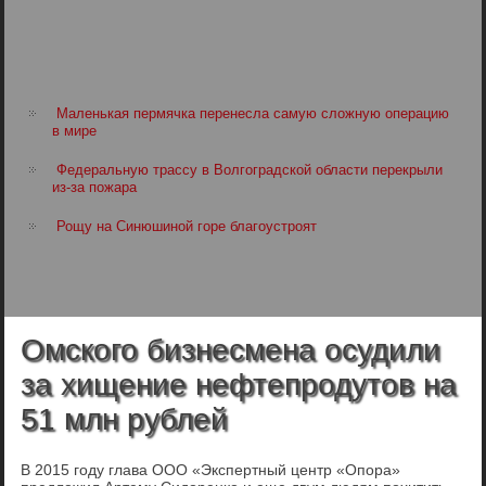
Маленькая пермячка перенесла самую сложную операцию
в мире
Федеральную трассу в Волгоградской области перекрыли
из-за пожара
Рощу на Синюшиной горе благоустроят
Омского бизнесмена осудили
за хищение нефтепродутов на
51 млн рублей
В 2015 году глава ООО «Экспертный центр «Опора»