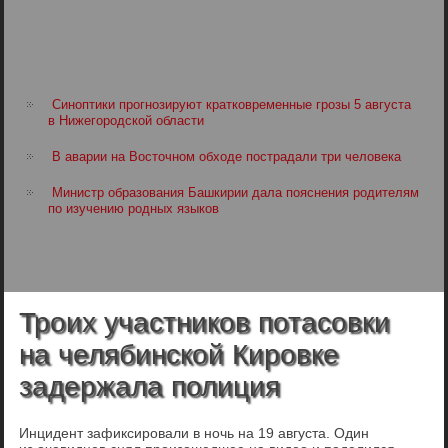
Синоптики прогнозируют кратковременные грозы 5 августа
в Нижегородской области
В аварии на Восточном обходе пострадали три человека
Министр образования Башкирии дала пояснения родителям
по изучению родных языков
Троих участников потасовки
на челябинской Кировке
задержала полиция
Инцидент зафиксировали в ночь на 19 августа. Один