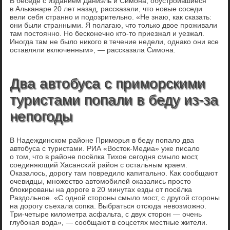
В беседе с изданием Даниэль и Симона, обустроившиеся
в Альканаре 20 лет назад, рассказали, что новые соседи
вели себя странно и подозрительно. «Не знаю, как сказать:
они были странными. Я полагаю, что только двое проживали
там постоянно. Но бесконечно кто-то приезжал и уезжал.
Иногда там не было никого в течение недели, однако они все
оставляли включенным», — рассказала Симона.
Два автобуса с приморскими
туристами попали в беду из-за
непогоды
В Надеждинском районе Приморья в беду попало два
автобуса с туристами. РИА «Восток-Медиа» уже писало
о том, что в районе посёлка Тихое сегодня смыло мост,
соединяющий Хасанский район с остальным краем.
Оказалось, дорогу там повредило капитально. Как сообщают
очевидцы, множество автомобилей оказались просто
блокированы на дороге в 20 минутах езды от посёлка
Раздольное. «С одной стороны смыло мост, с другой стороны
на дорогу съехала сопка. Выбраться отсюда невозможно.
Три-четыре километра асфальта, с двух сторон — очень
глубокая вода», — сообщают в соцсетях местные жители.