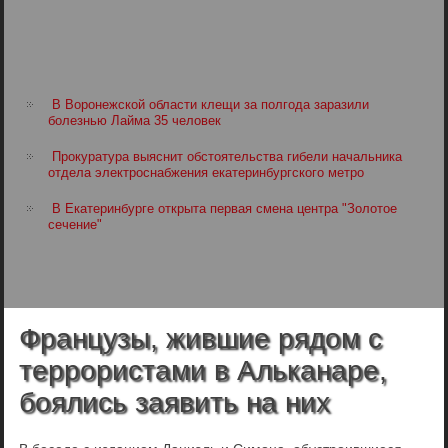
В Воронежской области клещи за полгода заразили
болезнью Лайма 35 человек
Прокуратура выяснит обстоятельства гибели начальника
отдела электроснабжения екатеринбургского метро
В Екатеринбурге открыта первая смена центра "Золотое
сечение"
Французы, жившие рядом с
террористами в Альканаре,
боялись заявить на них