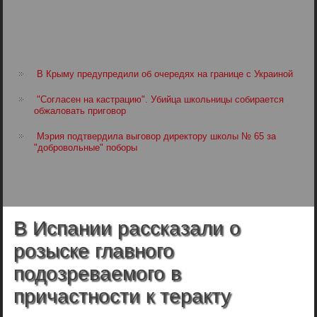
В Крыму предупредили об очередях на границе с Украиной
"Согласен на кастрацию". Убийца школьницы собирается
обжаловать приговор
Мэрия подтвердила выговор директору школы № 65 за
"добровольные" поборы
В Испании рассказали о
розыске главного
подозреваемого в
причастности к теракту