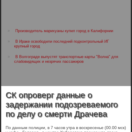
Производитель марихуаны купил город в Калифорнии
В Ираке освободили последний подконтрольный ИГ
крупный город
В Волгограде выпустят транспортные карты "Волна" для
слабовидящих и незрячих пассажиров
СК опроверг данные о
задержании подозреваемого
по делу о смерти Драчева
По данным полиции, в 7 часов утра в воскресенье (00.00 мск)