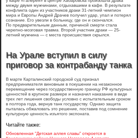
у кафе «Галерея» в центре Хабаровска произошла драка
между двумя мужчинами, отдыхавшими в кафе. В результате
конфликта один из участников драки 31-летний чемпион
мира и Европы Андрей Драчев получил удар, упал и потерял
сознание. Его увезли в больницу, где он и скончался.
По предварительным данным, причиной смерти стала
черепно-мозговая травма. Второй участник драки — 25-
летний мужчина — с места происшествия скрылся.
На Урале вступил в силу
приговор за контрабанду танка
В марте Карталинский городской суд признал
предпринимателя виновным в покушении на незаконное
перемещение через государственную границу РФ культурных
ценностей в крупном размере и назначил наказание в виде
трех лет лишения свободы условно с испытательным сроком
в полтора года, вернув танк государству. Однако защита
пыталась обжаловать это решение, поставив под сомнение
культурную ценность изъятого экспоната.
Читайте также:
Обновленная "Детская аллея славы" откроется в