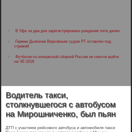
В Уфе за два дня зарегистрировано рождение пяти двоен
Герман Дьяконов Верховным судом РТ оставлен под
стражей
Футболисты юношеской сборной России не смогли выйти
на ЧЕ-2018
Водитель такси,
столкнувшегося с автобусом
на Мирошниченко, был пьян
ДТП с участием рейсового автобуса и автомобиля такси