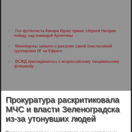
Гол футболиста Амкара Идову принес сборной Нигерии
победу над командой Аргентины
Минобороны заявило о разгроме самой боеспособной
группировки ИГ на Ефрате
ВСЖД присоединилось к всероссийскому танцевальному
флешмобу
Прокуратура раскритиковала
МЧС и власти Зеленоградска
из-за утонувших людей