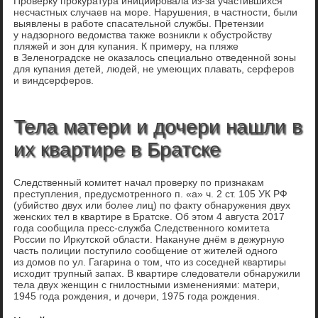
Проверку прокуратура инициировала из-за участившихся
несчастных случаев на море. Нарушения, в частности, были
выявлены в работе спасательной службы. Претензии
у надзорного ведомства также возникли к обустройству
пляжей и зон для купания. К примеру, на пляже
в Зеленоградске не оказалось специально отведенной зоны
для купания детей, людей, не умеющих плавать, серферов
и виндсерферов.
Тела матери и дочери нашли в
их квартире в Братске
Следственный комитет начал проверку по признакам
преступления, предусмотренного п. «а» ч. 2 ст. 105 УК РФ
(убийство двух или более лиц) по факту обнаружения двух
женских тел в квартире в Братске. Об этом 4 августа 2017
года сообщила пресс-служба Следственного комитета
России по Иркутской области. Накануне днём в дежурную
часть полиции поступило сообщение от жителей одного
из домов по ул. Гагарина о том, что из соседней квартиры
исходит трупный запах. В квартире следователи обнаружили
тела двух женщин с гнилостными изменениями: матери,
1945 года рождения, и дочери, 1975 года рождения.