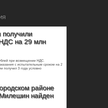
ИЯ
 получили
 НДС на 29 млн
рублей при возмещении НДС.
наказания с испытательным сроком на 2
ии получил 3 года условно
городском районе
 Милешин найден