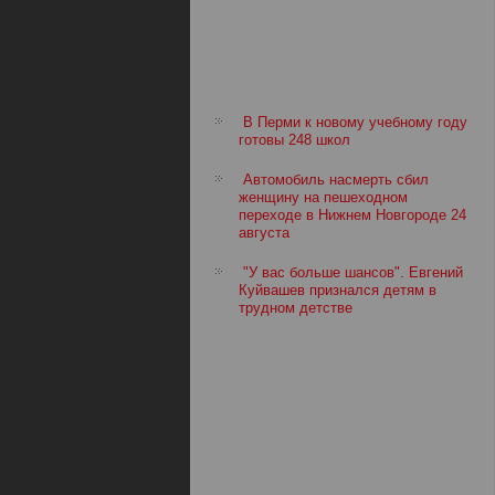
В Перми к новому учебному году
готовы 248 школ
Автомобиль насмерть сбил
женщину на пешеходном
переходе в Нижнем Новгороде 24
августа
"У вас больше шансов". Евгений
Куйвашев признался детям в
трудном детстве