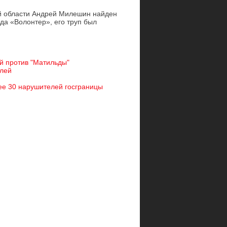
й области Андрей Милешин найден
да «Волонтер», его труп был
й против "Матильды"
блей
ее 30 нарушителей госграницы