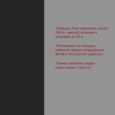
Румынка Тома завоевала золото
ЧМ по тяжелой атлетике в
категории до 63 кг
В Башкирии на женщину-
водителя напали вооруженные
битой и пистолетом грабители
Лунное затмение увидят
казахстанцы 7 августа