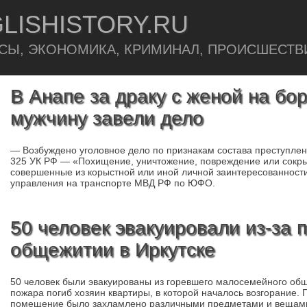
LISHISTORY.RU
СЫ, ЭКОНОМИКА, КРИМИНАЛ, ПРОИСШЕСТВ
В Анапе за драку с женой на бо
мужчину завели дело
— Возбуждено уголовное дело по признакам состава преступлен
325 УК РФ — «Похищение, уничтожение, повреждение или сокр
совершенные из корыстной или иной личной заинтересованности
управления на транспорте МВД РФ по ЮФО.
50 человек эвакуировали из-за 
общежитии в Иркутске
50 человек были эвакуированы из горевшего малосемейного обще
пожара погиб хозяин квартиры, в которой началось возгорание
помещение было захламлено различными предметами и вещами.