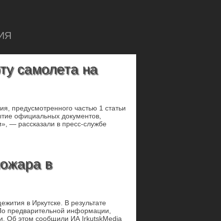
ИЯ
рту самолета на
ия, предусмотренного частью 1 статьи
ытие официальных документов,
», — рассказали в пресс-службе
пожара в
жития в Иркутске. В результате
. По предварительной информации,
 Об этом сообщили ИА IrkutskMedia