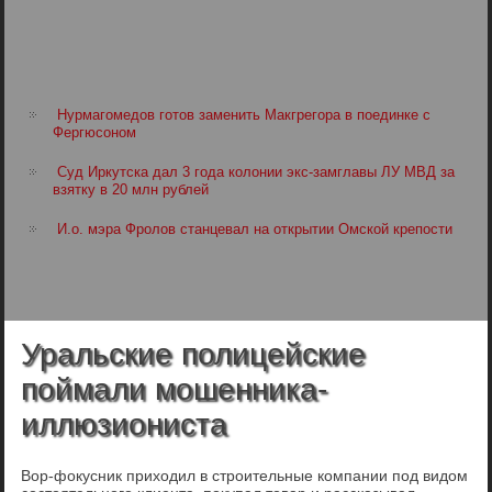
Нурмагомедов готов заменить Макгрегора в поединке с
Фергюсоном
Суд Иркутска дал 3 года колонии экс-замглавы ЛУ МВД за
взятку в 20 млн рублей
И.о. мэра Фролов станцевал на открытии Омской крепости
Уральские полицейские
поймали мошенника-
иллюзиониста
Вор-фокусник приходил в строительные компании под видом