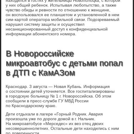
находился в гостях у жительницы Новополоцка, с которой
у них общий ребенок. Испытывая любопытство, а также
чувство обиды и ревности по отношению к женщине,
он воспользовался ее планшетом и установленной в нем
сим-картой оператора мобильной связи. Подозреваемый
нарушил систему защиты и осуществил
несанкционированный доступ к конфиденциальной
информации абонентского номера.
В Новороссийске
микроавтобус с детьми попал
в ДТП с КамАЗом
Краснодар. 3 августа — Новая Кубань. Информация
о состоянии детей уточняется. Все госпитализированы
в городскую больницу № 1 г. Новороссийска. Об этом
сообщили в пресс-службе ГУ МВД России
по Краснодарскому краю.
Дети отдыхали в лагере «Горный Родник. Авария
произошла уже по дороге домой в г. Нальчик.
На микроавтобусе «Мерседес» их вез отец двоих
несовершеннолетних. Остальные дети находились с ним
по доверенности.