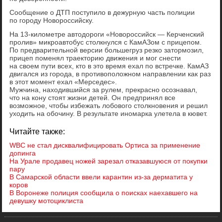
Сообщение о ДТП поступило в дежурную часть полиции
по городу Новороссийску.
На 13-километре автодороги «Новороссийск — Керченский
пролив» микроавтобус столкнулся с КамАЗом с прицепом.
По предварительной версии большегруз резко затормозил,
прицеп поменял траекторию движения и мог снести
на своем пути всех, кто в это время ехал по встречке. КамАЗ
двигался из города, в противоположном направлении как раз
в этот момент ехал «Мерседес».
Мужчина, находившийся за рулем, прекрасно осознавал,
что на кону стоят жизни детей. Он предпринял все
возможное, чтобы избежать лобового столкновения и решил
уходить на обочину. В результате иномарка улетела в кювет.
Читайте также:
WBС не стал дисквалифицировать Ортиса за применение
допинга
На Урале продавец ножей зарезал отказавшуюся от покупки
пару
В Самарской области ввели карантин из-за дерматита у
коров
В Воронеже полиция сообщила о поисках наехавшего на
девушку мотоциклиста