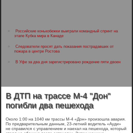
Российские конькобежки выиграли командный спринт на
этапе Кубка мира в Канаде
Следователи просят дать показания пострадавших от
пожара в центре Ростова
В Уфе за два дня зарегистрировано рождение пяти двоен
В ДТП на трассе М-4 "Дон"
погибли два пешехода
Около 1:00 на 1040 км трассы М-4 «Дон» произошла авария.
По предварительным данным, 23-летний водитель «Ауди»
не справился с управлением и наехал на пешехода, который