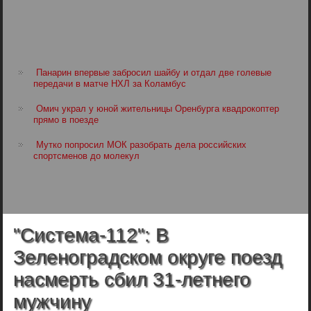
Панарин впервые забросил шайбу и отдал две голевые
передачи в матче НХЛ за Коламбус
Омич украл у юной жительницы Оренбурга квадрокоптер
прямо в поезде
Мутко попросил МОК разобрать дела российских
спортсменов до молекул
"Система-112": В
Зеленоградском округе поезд
насмерть сбил 31-летнего
мужчину