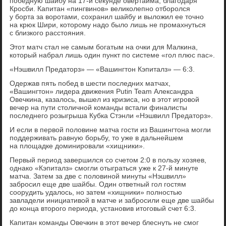
победную шайбу на 17-й секунде овертайма, благодаря
Кросби. Капитан «пингвинов» великолепно отборолся
у борта за воротами, сохранил шайбу и выложил ее точно
на крюк Шири, которому надо было лишь не промахнуться
с близкого расстояния.
Этот матч стал не самым богатым на очки для Малкина,
который набрал лишь один пункт по системе «гол плюс пас».
«Нэшвилл Предаторз» — «Вашингтон Кэпиталз» — 6:3.
Одержав пять побед в шести последних матчах,
«Вашингтон» лидера движения Putin Team Александра
Овечкина, казалось, вышел из кризиса, но в этот игровой
вечер на пути столичной команды встали финалисты
последнего розыгрыша Кубка Стэнли «Нэшвилл Предаторз».
И если в первой половине матча гости из Вашингтона могли
поддерживать равную борьбу, то уже в дальнейшем
на площадке доминировали «хищники».
Первый период завершился со счетом 2:0 в пользу хозяев,
однако «Кэпиталз» смогли отыграться уже к 27-й минуте
матча. Затем за две с половиной минуты «Нэшвилл»
забросил еще две шайбы. Один ответный гол гостям
соорудить удалось, но затем «хищники» полностью
завладели инициативой в матче и забросили еще две шайбы
до конца второго периода, установив итоговый счет 6:3.
Капитан команды Овечкин в этот вечер блеснуть не смог