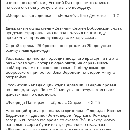
и очков не заработал, Евгений Кузнецов смог записать
на свой счет одну результативную передачу.
«Монреаль Канадиенс» — «Коламбус Блю Джекетс» — 1:2
ОТ.
Двукратный обладатель «Везины» Сергей Бобровский снова
продемонстрировал, что не зря получил в этом году
престижную премию лучшему голкиперу сезона.
Сергей отразил 28 бросков по воротам из 29, допустив
осечку лишь единожды.
Увы, команда иногда подводит звездного вратаря, и на этот
раз «Коламбус» потерял одно очков, не справившись
с «Монреалем» в основное время. Победу команде
Бобровского принес гол Зака Веренски на второй минуте
овертайма.
Российский нападающий клуба Артемий Панарин провел
на площадке чуть более 21 минуты, но результативными
действиями не отметился.
«Флорида Пантерз» — «Даллас Старз» — 4:3 ПБ.
Настоящий триллер подарили зрителям «Флорида» Евгения
Дадонова и «Даллас» Александра Радулова. Команды
завершили основное время со счетом 3:3, и исход матча
решился в серии буллитов, где удачливее оказалась
«Флорида». Россияне отметились своим присутствием