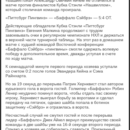
«Вашингтона» Александр Овечкин ничем не отличился в
матче против финалистов Кубка Стэнли «Нашвиллом»,
который столичная команда проиграла.
«Питтсбург Пингвинз» — «Баффало Сэйбрз» — 5:4 ОТ.
Действующие обладатели Кубка Стэнли «Питтсбург
Пингвинз» Евгения Малкина продолжают с трудом
завоевывать очки в регулярном чемпионате НХЛ и держаться
в верхней части турнирной таблицы. На этот раз в домашнем
матче с худшей командой Восточной конференции
«Баффало Сэйбрз» «пингвины» смогли одержать волевую
победу в дополнительное время, дважды уступая в счете
по ходу матча.
К семнадцатой минуте первого периода хозяева уступали
со счетом 0:2 после голов Эвандера Кейна и Сэма
Райнхарта.
Но за 19 секунд до перерыва Патрик Хернквист стал автором
курьезного гола в ворота гостей. Голкипер «Баффало» Робин
Ленер неудачно покинул ворота, чтобы отдать пас своему
игроку, Хернквист выиграл борьбу за воротами и сделал
передачу на пятачок, однако шайба попала в ботинок
защитнику «Сэйбрз» и отразилась в ворота.
Несчастный случай не смутил гостей и после перерыва
лидер «Баффало» Джек Айкел вернул преимущество своей
команды в две шайбы уже на 16-й секунде второго периода.
Однако и хозяева не собирались сдаваться. Признанный