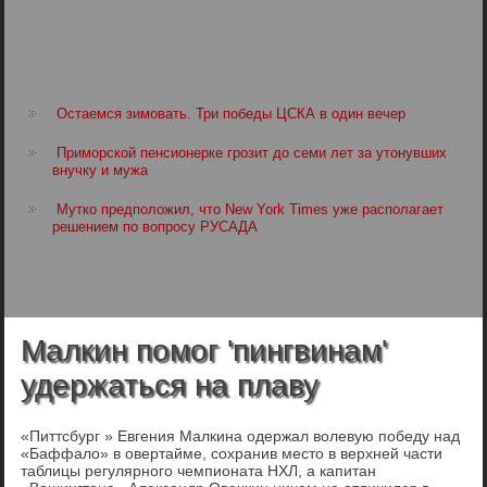
Остаемся зимовать. Три победы ЦСКА в один вечер
Приморской пенсионерке грозит до семи лет за утонувших
внучку и мужа
Мутко предположил, что New York Times уже располагает
решением по вопросу РУСАДА
Малкин помог 'пингвинам'
удержаться на плаву
«Питтсбург » Евгения Малкина одержал волевую победу над
«Баффало» в овертайме, сохранив место в верхней части
таблицы регулярного чемпионата НХЛ, а капитан