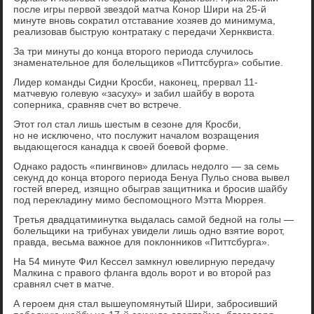
после игры первой звездой матча Конор Шири на 25-й
минуте вновь сократил отставание хозяев до минимума,
реализовав быструю контратаку с передачи Хернквиста.
За три минуты до конца второго периода случилось
знаменательное для болельщиков «Питтсбурга» событие.
Лидер команды Сидни Кросби, наконец, прервал 11-
матчевую голевую «засуху» и забил шайбу в ворота
соперника, сравняв счет во встрече.
Этот гол стал лишь шестым в сезоне для Кросби,
но не исключено, что послужит началом возращения
выдающегося канадца к своей боевой форме.
Однако радость «пингвинов» длилась недолго — за семь
секунд до конца второго периода Бенуа Пульо снова вывел
гостей вперед, изящно обыграв защитника и бросив шайбу
под перекладину мимо беспомощного Мэтта Мюррея.
Третья двадцатиминутка выдалась самой бедной на голы —
болельщики на трибунах увидели лишь одно взятие ворот,
правда, весьма важное для поклонников «Питтсбурга».
На 54 минуте Фил Кессел замкнул ювелирную передачу
Малкина с правого фланга вдоль ворот и во второй раз
сравнял счет в матче.
А героем дня стал вышеупомянутый Шири, забросивший