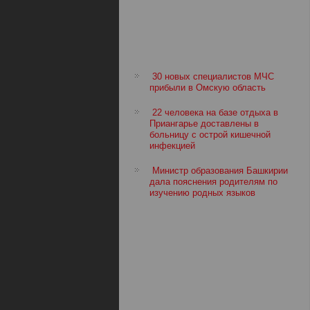
30 новых специалистов МЧС
прибыли в Омскую область
22 человека на базе отдыха в
Приангарье доставлены в
больницу с острой кишечной
инфекцией
Министр образования Башкирии
дала пояснения родителям по
изучению родных языков