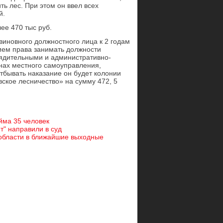
ь лес. При этом он ввел всех
й.
ее 470 тыс руб.
виновного должностного лица к 2 годам
ием права занимать должности
рядительными и административно-
нах местного самоуправления,
тбывать наказание он будет колонии
ское лесничество» на сумму 472, 5
йма 35 человек
т" направили в суд
области в ближайшие выходные