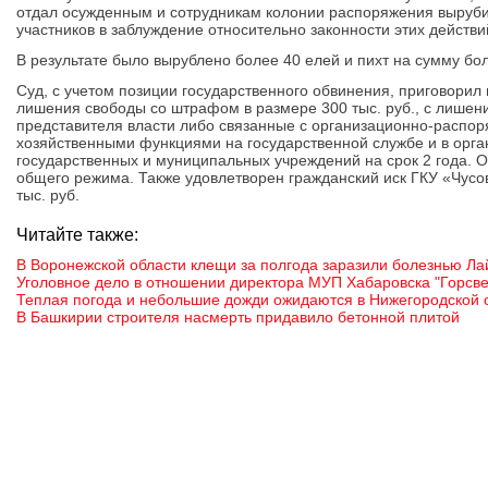
отдал осужденным и сотрудникам колонии распоряжения вырубит
участников в заблуждение относительно законности этих действи
В результате было вырублено более 40 елей и пихт на сумму бол
Суд, с учетом позиции государственного обвинения, приговорил 
лишения свободы со штрафом в размере 300 тыс. руб., с лишен
представителя власти либо связанные с организационно-распо
хозяйственными функциями на государственной службе и в орга
государственных и муниципальных учреждений на срок 2 года. О
общего режима. Также удовлетворен гражданский иск ГКУ «Чусов
тыс. руб.
Читайте также:
В Воронежской области клещи за полгода заразили болезнью Ла
Уголовное дело в отношении директора МУП Хабаровска "Горсве
Теплая погода и небольшие дожди ожидаются в Нижегородской 
В Башкирии строителя насмерть придавило бетонной плитой