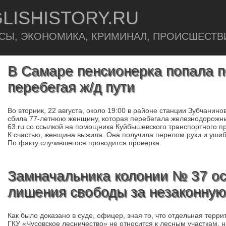
LISHISTORY.RU
СЫ, ЭКОНОМИКА, КРИМИНАЛ, ПРОИСШЕСТВ
В Самаре пенсионерка попала по
перебегая ж/д пути
Во вторник, 22 августа, около 19:00 в районе станции Зубчанин
сбила 77-летнюю женщину, которая перебегала железнодорожны
63.ru со ссылкой на помощника Куйбышевского транспортного п
К счастью, женщина выжила. Она получила перелом руки и ушиб
По факту случившегося проводится проверка.
Замначальника колонии № 37 ос
лишения свободы за незаконную
Как было доказано в суде, офицер, зная то, что отдельная терр
ГКУ «Чусовское лесничество» не относится к лесным участкам, 