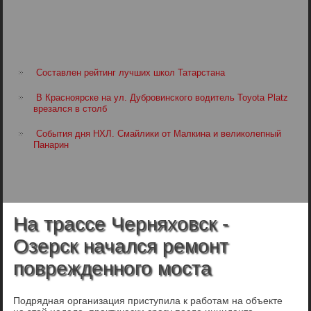
Составлен рейтинг лучших школ Татарстана
В Красноярске на ул. Дубровинского водитель Toyota Platz
врезался в столб
События дня НХЛ. Смайлики от Малкина и великолепный
Панарин
На трассе Черняховск -
Озерск начался ремонт
поврежденного моста
Подрядная организация приступила к работам на объекте