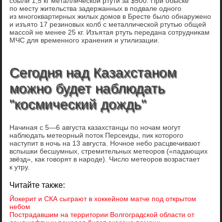
сбыли 1,5 кг металлической ртути за $500. При обыске
по месту жительства задержанных в подвале одного
из многоквартирных жилых домов в Бресте было обнаружено
и изъято 17 резиновых колб с металлической ртутью общей
массой не менее 25 кг. Изъятая ртуть передана сотрудникам
МЧС для временного хранения и утилизации.
Сегодня над Казахстаном
можно будет наблюдать
"космический дождь"
Начиная с 5—6 августа казахстанцы по ночам могут
наблюдать метеорный поток Персеиды, пик которого
наступит в ночь на 13 августа. Ночное небо расцвечивают
вспышки бесшумных, стремительных метеоров («падающих
звёзд», как говорят в народе). Число метеоров возрастает
к утру.
Читайте также:
Йокерит и СКА сыграют в хоккейном матче под открытом
небом
Пострадавшим на территории Волгоградской области от