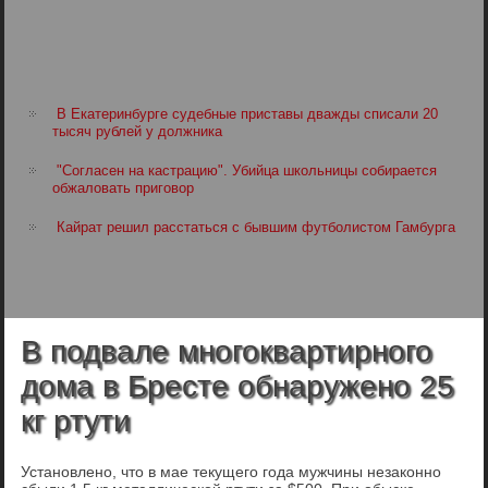
В Екатеринбурге судебные приставы дважды списали 20
тысяч рублей у должника
"Согласен на кастрацию". Убийца школьницы собирается
обжаловать приговор
Кайрат решил расстаться с бывшим футболистом Гамбурга
В подвале многоквартирного
дома в Бресте обнаружено 25
кг ртути
Установлено, что в мае текущего года мужчины незаконно