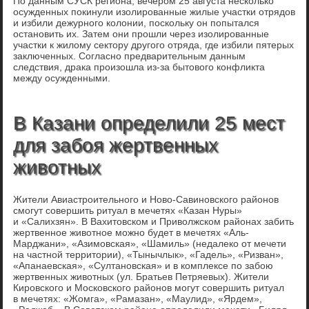
По данным СУСК региона, вечером 25 августа несколько
осужденных покинули изолированные жилые участки отрядов
и избили дежурного колонии, поскольку он попытался
остановить их. Затем они прошли через изолированные
участки к жилому сектору другого отряда, где избили пятерых
заключенных. Согласно предварительным данным
следствия, драка произошла из-за бытового конфликта
между осужденными.
В Казани определили 25 мест
для забоя жертвенных
животных
Жители Авиастроительного и Ново-Савиновского районов
смогут совершить ритуал в мечетях «Казан Нуры»
и «Салихзян». В Вахитовском и Приволжском районах забить
жертвенное животное можно будет в мечетях «Аль-
Марджани», «Азимовская», «Шамиль» (недалеко от мечети
на частной территории), «Тынычлык», «Гадель», «Ризван»,
«Апанаевская», «Султановская» и в комплексе по забою
жертвенных животных (ул. Братьев Петряевых). Жители
Кировского и Московского районов могут совершить ритуал
в мечетях: «Жомга», «Рамазан», «Маулид», «Ярдем»,