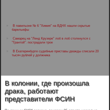
В павильоне № 6 "Химия" на ВДНХ нашли скрытые
барельефы
Самарец на "Ленд Крузере" лоб в лоб столкнулся с
"Грантой": пострадали трое
В Екатеринбурге судебные приставы дважды списали 20
тысяч рублей у должника
В колонии, где произошла
драка, работают
представители ФСИН