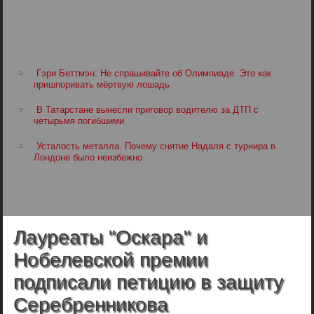
Гэри Беттмэн: Не спрашивайте об Олимпиаде. Это как
пришпоривать мёртвую лошадь
В Татарстане вынесли приговор водителю за ДТП с
четырьмя погибшими
Усталость металла. Почему снятие Надаля с турнира в
Лондоне было неизбежно
Лауреаты "Оскара" и
Нобелевской премии
подписали петицию в защиту
Серебренникова