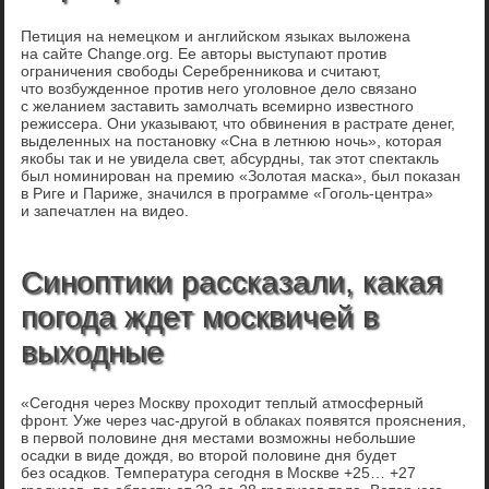
Петиция на немецком и английском языках выложена
на сайте Change.org. Ее авторы выступают против
ограничения свободы Серебренникова и считают,
что возбужденное против него уголовное дело связано
с желанием заставить замолчать всемирно известного
режиссера. Они указывают, что обвинения в растрате денег,
выделенных на постановку «Сна в летнюю ночь», которая
якобы так и не увидела свет, абсурдны, так этот спектакль
был номинирован на премию «Золотая маска», был показан
в Риге и Париже, значился в программе «Гоголь-центра»
и запечатлен на видео.
Синоптики рассказали, какая
погода ждет москвичей в
выходные
«Сегодня через Москву проходит теплый атмосферный
фронт. Уже через час-другой в облаках появятся прояснения,
в первой половине дня местами возможны небольшие
осадки в виде дождя, во второй половине дня будет
без осадков. Температура сегодня в Москве +25… +27