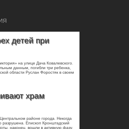
ИЯ
ех детей при
ктория» на улице Дача Ковалевского.
ельным данным, погибли три ребенка,
ской области Руслан Форостяк в своем
ливают храм
 Центральном районе города. Некогда
ью разрушена. Епископ Кронштадский
оты, наконец, вошли в активную фазу.