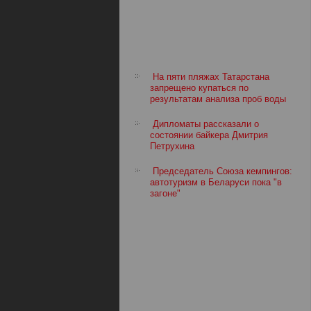
На пяти пляжах Татарстана
запрещено купаться по
результатам анализа проб воды
Дипломаты рассказали о
состоянии байкера Дмитрия
Петрухина
Председатель Союза кемпингов:
автотуризм в Беларуси пока "в
загоне"