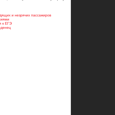
идящих и незрячих пассажиров
сиями
я к ЕГЭ
еденец