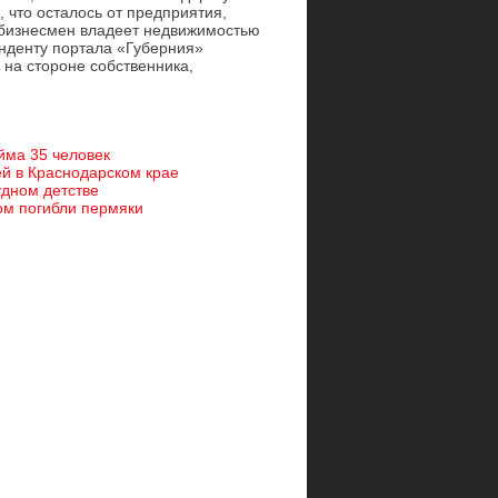
 что осталось от предприятия,
о бизнесмен владеет недвижимостью
онденту портала «Губерния»
 на стороне собственника,
йма 35 человек
ей в Краснодарском крае
удном детстве
ом погибли пермяки