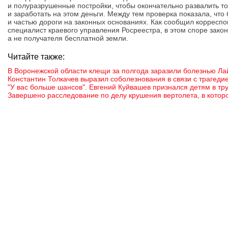
и полуразрушенные постройки, чтобы окончательно развалить то,
и заработать на этом деньги. Между тем проверка показала, чт
и частью дороги на законных основаниях. Как сообщил корресп
специалист краевого управления Росреестра, в этом споре закон
а не получателя бесплатной земли.
Читайте также:
В Воронежской области клещи за полгода заразили болезнью Ла
Константин Толкачев выразил соболезнования в связи с трагеди
"У вас больше шансов". Евгений Куйвашев признался детям в тр
Завершено расследование по делу крушения вертолета, в котор