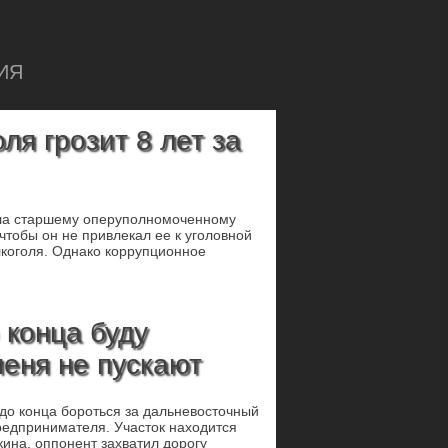
ИЯ
ля грозит 8 лет за
дала старшему оперуполномоченному
чтобы он не привлекал ее к уголовной
лкоголя. Однако коррупционное
 конца буду
меня не пускают
до конца бороться за дальневосточный
редпринимателя. Участок находится
ина, оппонент захватил дорогу