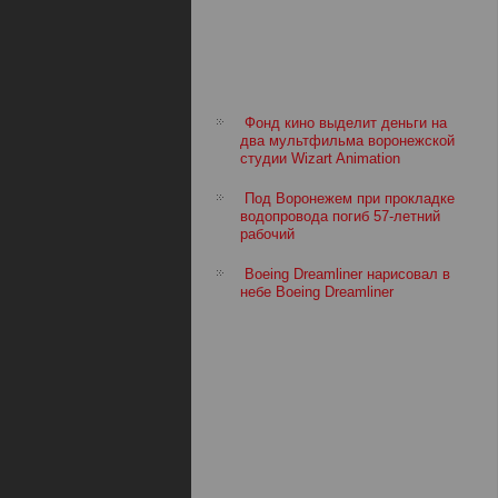
Фонд кино выделит деньги на
два мультфильма воронежской
студии Wizart Animation
Под Воронежем при прокладке
водопровода погиб 57-летний
рабочий
Boeing Dreamliner нарисовал в
небе Boeing Dreamliner