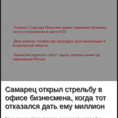
Хоккеист Спартака Пепеляев принес извинения Мозякину
после столкновения в матче КХЛ
Двое рабочих погибли при прокладке труб канализации в
Алматинской области
Казанские родители смогут задать вопросы министру
образования России
Самарец открыл стрельбу в
офисе бизнесмена, когда тот
отказался дать ему миллион