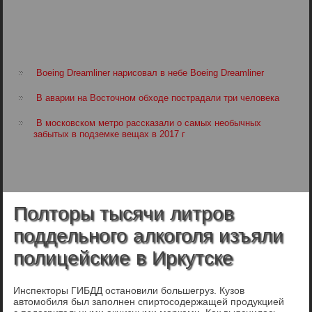
Boeing Dreamliner нарисовал в небе Boeing Dreamliner
В аварии на Восточном обходе пострадали три человека
В московском метро рассказали о самых необычных
забытых в подземке вещах в 2017 г
Полторы тысячи литров
поддельного алкоголя изъяли
полицейские в Иркутске
Инспекторы ГИБДД остановили большегруз. Кузов
автомобиля был заполнен спиртосодержащей продукцией