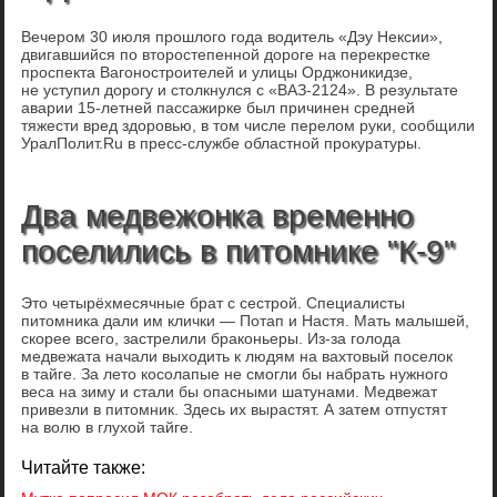
Вечером 30 июля прошлого года водитель «Дэу Нексии»,
двигавшийся по второстепенной дороге на перекрестке
проспекта Вагоностроителей и улицы Орджоникидзе,
не уступил дорогу и столкнулся с «ВАЗ-2124». В результате
аварии 15-летней пассажирке был причинен средней
тяжести вред здоровью, в том числе перелом руки, сообщили
УралПолит.Ru в пресс-службе областной прокуратуры.
Два медвежонка временно
поселились в питомнике "К-9"
Это четырёхмесячные брат с сестрой. Специалисты
питомника дали им клички — Потап и Настя. Мать малышей,
скорее всего, застрелили браконьеры. Из-за голода
медвежата начали выходить к людям на вахтовый поселок
в тайге. За лето косолапые не смогли бы набрать нужного
веса на зиму и стали бы опасными шатунами. Медвежат
привезли в питомник. Здесь их вырастят. А затем отпустят
на волю в глухой тайге.
Читайте также: