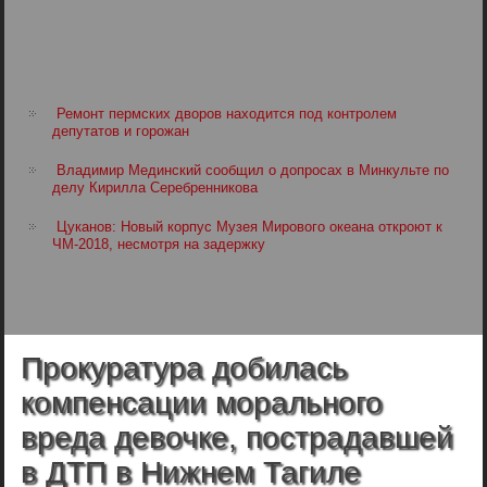
Ремонт пермских дворов находится под контролем
депутатов и горожан
Владимир Мединский сообщил о допросах в Минкульте по
делу Кирилла Серебренникова
Цуканов: Новый корпус Музея Мирового океана откроют к
ЧМ-2018, несмотря на задержку
Прокуратура добилась
компенсации морального
вреда девочке, пострадавшей
в ДТП в Нижнем Тагиле