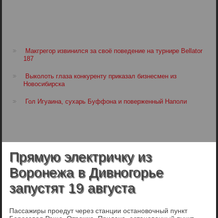
Макгрегор извинился за своё поведение на турнире Bellator
187
Выколоть глаза конкуренту приказал бизнесмен из
Новосибирска
Гол Игуаина, сухарь Буффона и поверженный Наполи
Прямую электричку из
Воронежа в Дивногорье
запустят 19 августа
Пассажиры проедут через станции остановочный пункт