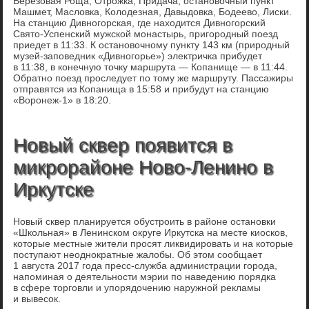
Березовая Роща, Отрожка, Придача, остановочный пункт
Машмет, Масловка, Колодезная, Давыдовка, Бодеево, Лиски.
На станцию Дивногорская, где находится Дивногорский
Свято-Успенский мужской монастырь, пригородный поезд
приедет в 11:33. К остановочному пункту 143 км (природный
музей-заповедник «Дивногорье») электричка прибудет
в 11:38, в конечную точку маршрута — Копанище — в 11:44.
Обратно поезд проследует по тому же маршруту. Пассажиры
отправятся из Копанища в 15:58 и прибудут на станцию
«Воронеж-1» в 18:20.
Новый сквер появится в
микрорайоне Ново-Ленино в
Иркутске
Новый сквер планируется обустроить в районе остановки
«Школьная» в Ленинском округе Иркутска на месте киосков,
которые местные жители просят ликвидировать и на которые
поступают неоднократные жалобы. Об этом сообщает
1 августа 2017 года пресс-служба администрации города,
напоминая о деятельности мэрии по наведению порядка
в сфере торговли и упорядочению наружной рекламы
и вывесок.