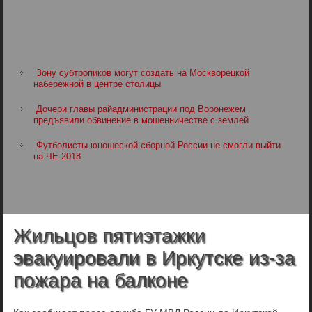
Зону субтропиков могут создать на Москворецкой
набережной в центре столицы
Дочери главы райадминистрации под Воронежем
предъявили обвинение в мошенничестве с землей
Футболисты юношеской сборной России не смогли выйти
на ЧЕ-2018
Жильцов пятиэтажки
эвакуировали в Иркутске из-за
пожара на балконе