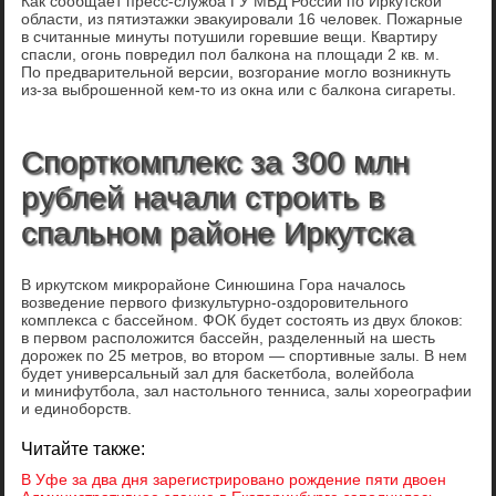
Как сообщает пресс-служба ГУ МВД России по Иркутской
области, из пятиэтажки эвакуировали 16 человек. Пожарные
в считанные минуты потушили горевшие вещи. Квартиру
спасли, огонь повредил пол балкона на площади 2 кв. м.
По предварительной версии, возгорание могло возникнуть
из-за выброшенной кем-то из окна или с балкона сигареты.
Спорткомплекс за 300 млн
рублей начали строить в
спальном районе Иркутска
В иркутском микрорайоне Синюшина Гора началось
возведение первого физкультурно-оздоровительного
комплекса с бассейном. ФОК будет состоять из двух блоков:
в первом расположится бассейн, разделенный на шесть
дорожек по 25 метров, во втором — спортивные залы. В нем
будет универсальный зал для баскетбола, волейбола
и минифутбола, зал настольного тенниса, залы хореографии
и единоборств.
Читайте также:
В Уфе за два дня зарегистрировано рождение пяти двоен