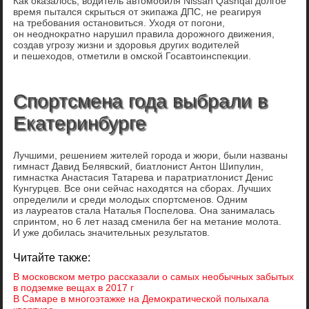
Как оказалось, водитель автомобиля Nissan Qashqai долгое
время пытался скрыться от экипажа ДПС, не реагируя
на требования остановиться. Уходя от погони,
он неоднократно нарушил правила дорожного движения,
создав угрозу жизни и здоровья других водителей
и пешеходов, отметили в омской Госавтоинспекции.
Спортсмена года выбрали в
Екатеринбурге
Лучшими, решением жителей города и жюри, были названы
гимнаст Давид Белявский, биатлонист Антон Шипулин,
гимнастка Анастасия Татарева и паратриатлонист Денис
Кунгурцев. Все они сейчас находятся на сборах. Лучших
определили и среди молодых спортсменов. Одним
из лауреатов стала Наталья Поспелова. Она занималась
спринтом, но 6 лет назад сменила бег на метание молота.
И уже добилась значительных результатов.
Читайте также:
В московском метро рассказали о самых необычных забытых
в подземке вещах в 2017 г
В Самаре в многоэтажке на Демократической полыхала