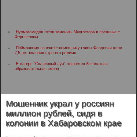
Нурмагомедов готов заменить Макгрегора в поединке с
Фергюсоном
Пойманному на взятке помощнику главы Феодосии дали
7,5 лет колонии строгого режима
В лагере "Солнечный луч" откроется бесплатная
образовательная смена
Мошенник украл у россиян
миллион рублей, сидя в
колонии в Хабаровском крае