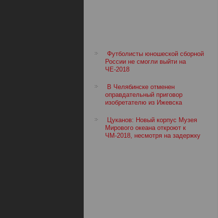
Футболисты юношеской сборной
России не смогли выйти на
ЧЕ-2018
В Челябинске отменен
оправдательный приговор
изобретателю из Ижевска
Цуканов: Новый корпус Музея
Мирового океана откроют к
ЧМ-2018, несмотря на задержку