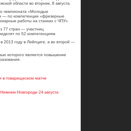
ской области во вторник, 8 августа.
го чемпионата «Молодые
ин — по компетенции «фрезерные
окарные работы на станках с ЧПУ».
з 77 стран — участниц
пределят по 52 компетенциям.
 2013 году в Лейпциге, а во второй —
лью которого является повышение
разования.
и в товарищеском матче
Нижнем Новгороде 24 августа