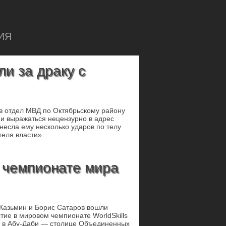
ИЯ
и за драку с
в отдел МВД по Октябрьскому району
 и выражаться нецензурно в адрес
несла ему несколько ударов по телу
теля власти».
 чемпионате мира
 Казьмин и Борис Сатаров вошли
стие в мировом чемпионате WorldSkills
да в Абу-Даби — столице Объединенных