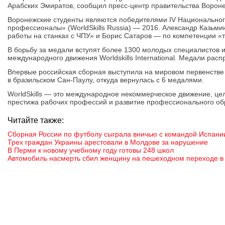
Арабских Эмиратов, сообщил пресс-центр правительства Воронеж
Воронежские студенты являются победителями IV Национально
профессионалы» (WorldSkills Russia) — 2016. Александр Казьм
работы на станках с ЧПУ» и Борис Сатаров — по компетенции «т
В борьбу за медали вступят более 1300 молодых специалистов и
международного движения Worldskills International. Медали рас
Впервые российская сборная выступила на мировом первенстве в
в бразильском Сан-Паулу, откуда вернулась с 6 медалями.
WorldSkills — это международное некоммерческое движение, це
престижа рабочих профессий и развитие профессионального об
Читайте также:
Сборная России по футболу сыграла вничью с командой Испани
Трех граждан Украины арестовали в Молдове за нарушение
В Перми к новому учебному году готовы 248 школ
Автомобиль насмерть сбил женщину на пешеходном переходе в 