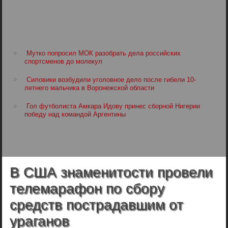
Мутко попросил МОК разобрать дела российских
спортсменов до молекул
Силовики возбудили уголовное дело после гибели 10-
летнего мальчика в Воронежской области
Гол футболиста Амкара Идову принес сборной Нигерии
победу над командой Аргентины
В США знаменитости провели
телемарафон по сбору
средств пострадавшим от
ураганов