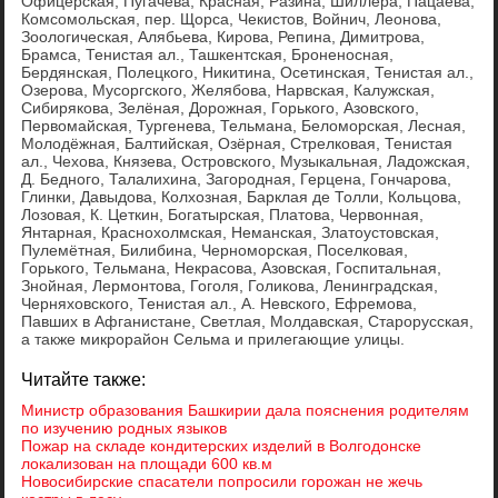
Офицерская, Пугачёва, Красная, Разина, Шиллера, Пацаева,
Комсомольская, пер. Щорса, Чекистов, Войнич, Леонова,
Зоологическая, Алябьева, Кирова, Репина, Димитрова,
Брамса, Тенистая ал., Ташкентская, Броненосная,
Бердянская, Полецкого, Никитина, Осетинская, Тенистая ал.,
Озерова, Мусоргского, Желябова, Нарвская, Калужская,
Сибирякова, Зелёная, Дорожная, Горького, Азовского,
Первомайская, Тургенева, Тельмана, Беломорская, Лесная,
Молодёжная, Балтийская, Озёрная, Стрелковая, Тенистая
ал., Чехова, Князева, Островского, Музыкальная, Ладожская,
Д. Бедного, Талалихина, Загородная, Герцена, Гончарова,
Глинки, Давыдова, Колхозная, Барклая де Толли, Кольцова,
Лозовая, К. Цеткин, Богатырская, Платова, Червонная,
Янтарная, Краснохолмская, Неманская, Златоустовская,
Пулемётная, Билибина, Черноморская, Поселковая,
Горького, Тельмана, Некрасова, Азовская, Госпитальная,
Знойная, Лермонтова, Гоголя, Голикова, Ленинградская,
Черняховского, Тенистая ал., А. Невского, Ефремова,
Павших в Афганистане, Светлая, Молдавская, Старорусская,
а также микрорайон Сельма и прилегающие улицы.
Читайте также:
Министр образования Башкирии дала пояснения родителям
по изучению родных языков
Пожар на складе кондитерских изделий в Волгодонске
локализован на площади 600 кв.м
Новосибирские спасатели попросили горожан не жечь