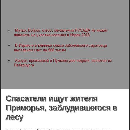
Мутко: Вопрос о восстановлении РУСАДА не может
повлиять на участие россиян в Играх-2018
В Израиле в клинике семье заболевшего саратовца
выставили счет на $88 тысяч
Хирург, проживший в Пулково две недели, вылетел из
Петербурга
Спасатели ищут жителя
Приморья, заблудившегося в
лесу