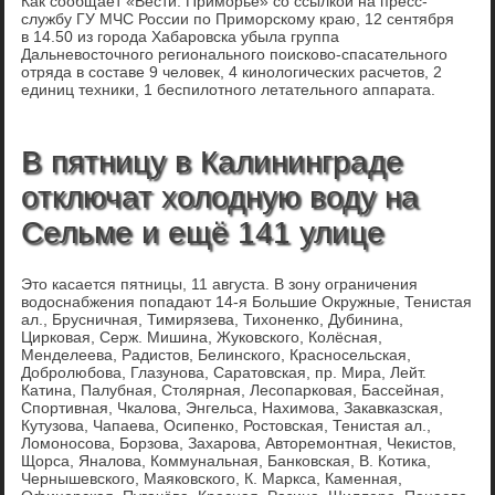
Как сообщает «Вести: Приморье» со ссылкой на пресс-
службу ГУ МЧС России по Приморскому краю, 12 сентября
в 14.50 из города Хабаровска убыла группа
Дальневосточного регионального поисково-спасательного
отряда в составе 9 человек, 4 кинологических расчетов, 2
единиц техники, 1 беспилотного летательного аппарата.
В пятницу в Калининграде
отключат холодную воду на
Сельме и ещё 141 улице
Это касается пятницы, 11 августа. В зону ограничения
водоснабжения попадают 14-я Большие Окружные, Тенистая
ал., Брусничная, Тимирязева, Тихоненко, Дубинина,
Цирковая, Серж. Мишина, Жуковского, Колёсная,
Менделеева, Радистов, Белинского, Красносельская,
Добролюбова, Глазунова, Саратовская, пр. Мира, Лейт.
Катина, Палубная, Столярная, Лесопарковая, Бассейная,
Спортивная, Чкалова, Энгельса, Нахимова, Закавказская,
Кутузова, Чапаева, Осипенко, Ростовская, Тенистая ал.,
Ломоносова, Борзова, Захарова, Авторемонтная, Чекистов,
Щорса, Яналова, Коммунальная, Банковская, В. Котика,
Чернышевского, Маяковского, К. Маркса, Каменная,