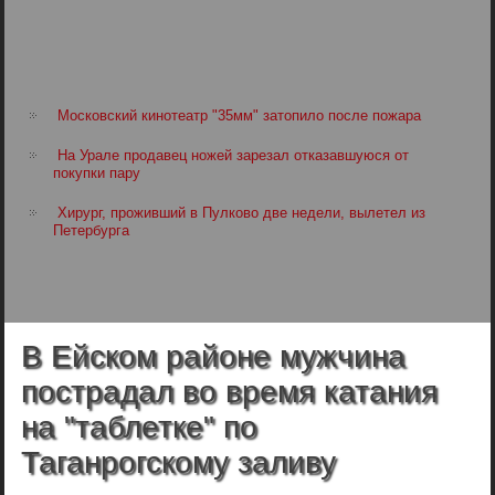
Московский кинотеатр "35мм" затопило после пожара
На Урале продавец ножей зарезал отказавшуюся от
покупки пару
Хирург, проживший в Пулково две недели, вылетел из
Петербурга
В Ейском районе мужчина
пострадал во время катания
на "таблетке" по
Таганрогскому заливу