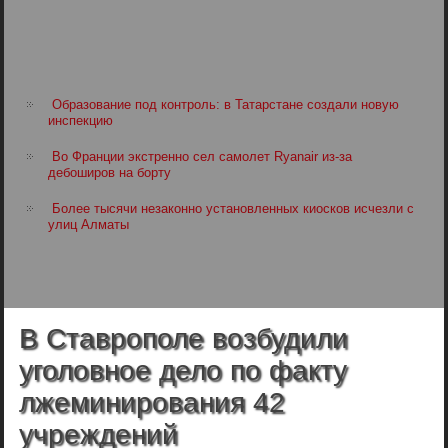
Образование под контроль: в Татарстане создали новую
инспекцию
Во Франции экстренно сел самолет Ryanair из-за
дебоширов на борту
Более тысячи незаконно установленных киосков исчезли с
улиц Алматы
В Ставрополе возбудили
уголовное дело по факту
лжеминирования 42
учреждений