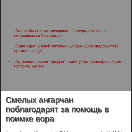
Агуэро был госпитализирован в перерыве матча с
нигерийцами в Краснодаре
Омич украл у юной жительницы Оренбурга квадрокоптер
прямо в поезде
Астрономы нашли "адскую" планету, чья атмосфера может
испарить железо
Смелых ангарчан
поблагодарят за помощь в
поимке вора