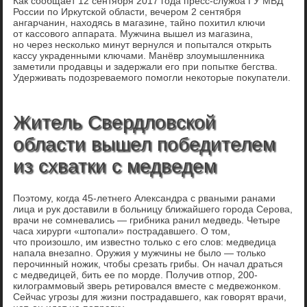
Как сообщает 12 сентября 2017 года пресс-служба ГУ МВД
России по Иркутской области, вечером 2 сентября
ангарчанин, находясь в магазине, тайно похитил ключи
от кассового аппарата. Мужчина вышел из магазина,
но через несколько минут вернулся и попытался открыть
кассу украденными ключами. Манёвр злоумышленника
заметили продавцы и задержали его при попытке бегства.
Удерживать подозреваемого помогли некоторые покупатели.
Житель Свердловской
области вышел победителем
из схватки с медведем
Поэтому, когда 45-летнего Александра с рваными ранами
лица и рук доставили в больницу ближайшего города Серова,
врачи не сомневались — грибника ранил медведь. Четыре
часа хирурги «штопали» пострадавшего. О том,
что произошло, им известно только с его слов: медведица
напала внезапно. Оружия у мужчины не было — только
перочинный ножик, чтобы срезать грибы. Он начал драться
с медведицей, бить ее по морде. Получив отпор, 200-
килограммовый зверь ретировался вместе с медвежонком.
Сейчас угрозы для жизни пострадавшего, как говорят врачи,