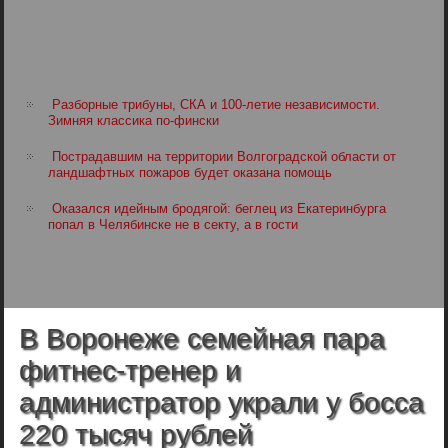
Разборные трибуны, СКА и 100-летие независимости.
Зимняя классика по-фински
Пострадавшим на территории Волгоградской области от
ландшафтных пожаров будет оказана помощь
Оказался идейным бродягой: беглец из Екатеринбурга
попал в Челябинске не в секту, а в гости
В Воронеже семейная пара
фитнес-тренер и
администратор украли у босса
220 тысяч рублей