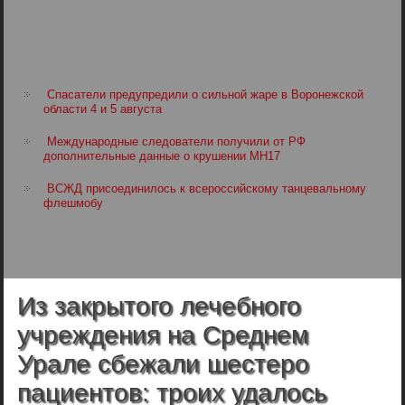
Спасатели предупредили о сильной жаре в Воронежской
области 4 и 5 августа
Международные следователи получили от РФ
дополнительные данные о крушении MH17
ВСЖД присоединилось к всероссийскому танцевальному
флешмобу
Из закрытого лечебного
учреждения на Среднем
Урале сбежали шестеро
пациентов: троих удалось