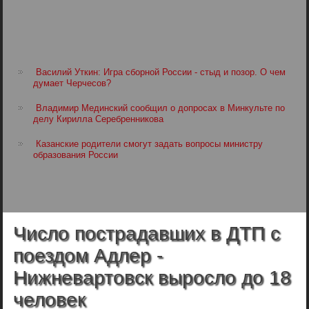
Василий Уткин: Игра сборной России - стыд и позор. О чем
думает Черчесов?
Владимир Мединский сообщил о допросах в Минкульте по
делу Кирилла Серебренникова
Казанские родители смогут задать вопросы министру
образования России
Число пострадавших в ДТП с
поездом Адлер -
Нижневартовск выросло до 18
человек