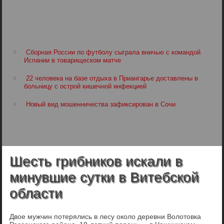
Сборная России по футболу сыграла вничью с командой
Испании в товарищеском матче
22 человека на базе отдыха в Приангарье доставлены в
больницу с острой кишечной инфекцией
Новый вид мошенничества зафиксирован в Сочи
Шесть грибников искали в
минувшие сутки в Витебской
области
Двое мужчин потерялись в лесу около деревни Волотовка