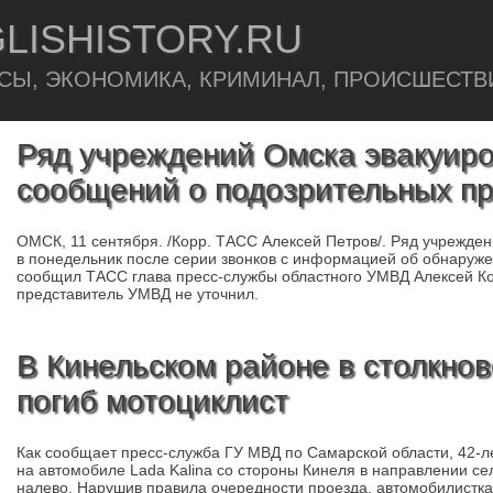
LISHISTORY.RU
СЫ, ЭКОНОМИКА, КРИМИНАЛ, ПРОИСШЕСТВ
Ряд учреждений Омска эвакуир
сообщений о подозрительных п
ОМСК, 11 сентября. /Корр. ТАСС Алексей Петров/. Ряд учрежде
в понедельник после серии звонков с информацией об обнаруж
сообщил ТАСС глава пресс-службы областного УМВД Алексей К
представитель УМВД не уточнил.
В Кинельском районе в столкнов
погиб мотоциклист
Как сообщает пресс-служба ГУ МВД по Самарской области, 42-л
на автомобиле Lada Kalina со стороны Кинеля в направлении се
налево. Нарушив правила очередности проезда, автомобилистка