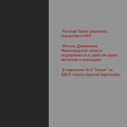
Русская Тампа захватила
лидерство в НХЛ
Житель Дзержинска
Нижегородской области
подозревается в убийстве брата
молотком и ножницами
В павильоне № 6 "Химия" на
ВДНХ нашли скрытые барельефы