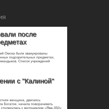
ИЯ
овали после
редметах
ний Омска были эвакуированы
енных подозрительных предметах,
омандыков. Список учреждений
ении с "Калиной"
етняя женщина, двигаясь
ла Богатое, начала поворачивать
 столкнулась с мотоциклом «Ява-350»