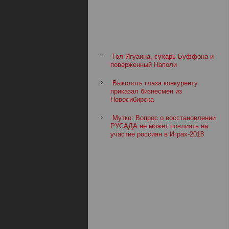
Гол Игуаина, сухарь Буффона и
поверженный Наполи
Выколоть глаза конкуренту
приказал бизнесмен из
Новосибирска
Мутко: Вопрос о восстановлении
РУСАДА не может повлиять на
участие россиян в Играх-2018