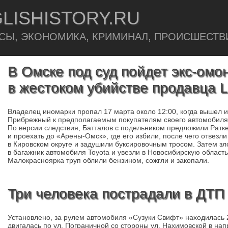
LISHISTORY.RU
СЫ, ЭКОНОМИКА, КРИМИНАЛ, ПРОИСШЕСТВ
В Омске под суд пойдет экс-ом
в жестоком убийстве продавца 
Владелец иномарки пропал 17 марта около 12:00, когда вышел и
Прибрежный к предполагаемым покупателям своего автомобиля,
По версии следствия, Батталов с подельником предложили Ратк
и проехать до «Арены-Омск», где его избили, после чего отвезл
в Кировском округе и задушили буксировочным тросом. Затем 
в багажник автомобиля Toyota и увезли в Новосибирскую область
Малокрасноярка труп облили бензином, сожгли и закопали.
Три человека пострадали в ДТП
Установлено, за рулем автомобиля «Сузуки Свифт» находилась
двигалась по ул. Пограничной со стороны ул. Нахимовской в на