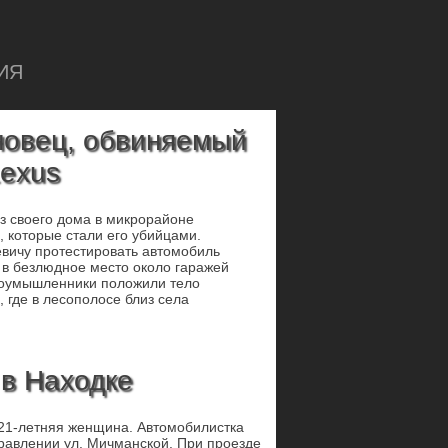
ИЯ
оновец, обвиняемый
Lexus
з своего дома в микрорайоне
 которые стали его убийцами.
евичу протестировать автомобиль
и в безлюдное место около гаражей
злоумышленники положили тело
, где в лесополосе близ села
 в Находке
 21-летняя женщина. Автомобилистка
правлении ул. Мичманской. При проезде