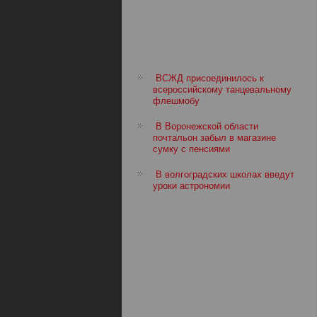
ВСЖД присоединилось к
всероссийскому танцевальному
флешмобу
В Воронежской области
почтальон забыл в магазине
сумку с пенсиями
В волгоградских школах введут
уроки астрономии