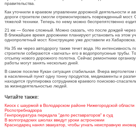
правительства.
Как уточнили в краевом управлении дорожной деятельности и ав
дороги строители смогли отремонтировать поврежденный мост.
тяжелой техники. Теперь по нему можно беспрепятственно ездит
21 км — более сложный. Можно сказать, что после дождей через 
В ближайшее время дорожники планируют установить на этом у
однопролетный мост. Конструкцию уже доставили из Хабаровска.
На 35 км через автодорогу также течет вода. Но интенсивность п
строители собираются «загнать» его в водопропускные трубы. Т
отсыпку нового дорожного полотна. Сейчас ремонтники организу
работы могут занять несколько дней.
В самом поселке Кукан ситуация стабильная. Вчера вертолетом
в населенный пункт одну тонну продуктов, медикаменты и разл
находится группировка сотрудников краевого поисково-спасател
за жизнедеятельностью людей.
Читайте также:
Киоск с шаурмой в Володарском районе Нижегородской области 
Роспотребнадзора
Генпрокуратура передала "дело реставраторов" в суд
В волгоградских школах введут уроки астрономии
Краснодарец нанял эвакуатор, чтобы угнать неисправную инома