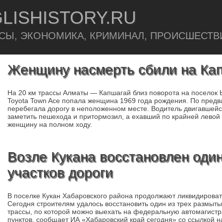
LISHISTORY.RU
СЫ, ЭКОНОМИКА, КРИМИНАЛ, ПРОИСШЕСТВ
Женщину насмерть сбили на Кап
На 20 км трассы Алматы — Капшагай близ поворота на поселок
Toyota Town Ace попала женщина 1969 года рождения. По пред
перебегала дорогу в неположенном месте. Водитель двигавшей
заметить пешехода и притормозил, а ехавший по крайней левой 
женщину на полном ходу.
Возле Кукана восстановлен один
участков дороги
В поселке Кукан Хабаровского района продолжают ликвидироват
Сегодня строителям удалось восстановить один из трех размыты
трассы, по которой можно выехать на федеральную автомагистр
пунктов, сообщает ИА «Хабаровский край сегодня» со ссылкой н