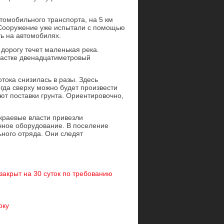
томобильного транспорта, на 5 км
 Сооружение уже испытали с помощью
ь на автомобилях.
дорогу течет маленькая река.
частке двенадцатиметровый
отока снизилась в разы. Здесь
огда сверху можно будет произвести
ют поставки грунта. Ориентировочно,
 краевые власти привезли
ичное оборудование. В поселение
ьного отряда. Они следят
закрыт на 30 суток по требованию
рку