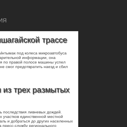
ИЯ
шагайской трассе
 Ынтымак под колеса микроавтобуса
варительной информации, она
ся по правой полосе машины успел
не смог предотвратить наезд и сбил
 из трех размытых
ь последствия ливневых дождей.
х участков единственной местной
аль и добраться до других населенных
а пресс-службу регионального