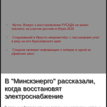
Мутко: Вопрос о восстановлении РУСАДА не может
повлиять на участие россиян в Играх-2018
Следовавший в Иркутск микроавтобус с пассажирами упал
в реку на юге Красноярского края
Следком проверит информацию о поборах в одной из
уфимских школ
В "Минскэнерго" рассказали,
когда восстановят
электроснабжение